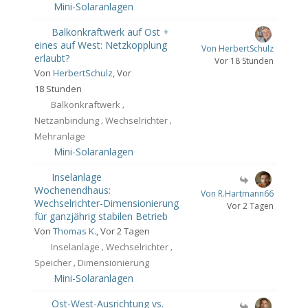
Mini-Solaranlagen
Balkonkraftwerk auf Ost +
eines auf West: Netzkopplung
Von HerbertSchulz
erlaubt?
Vor 18 Stunden
Von
HerbertSchulz
, Vor
18 Stunden
Balkonkraftwerk
,
Netzanbindung
Wechselrichter
,
,
Mehranlage
Mini-Solaranlagen
Inselanlage
Wochenendhaus:
Von R.Hartmann66
Wechselrichter-Dimensionierung
Vor 2 Tagen
für ganzjährig stabilen Betrieb
Von
Thomas K.
, Vor 2 Tagen
Inselanlage
Wechselrichter
,
,
Speicher
Dimensionierung
,
Mini-Solaranlagen
Ost-West-Ausrichtung vs.