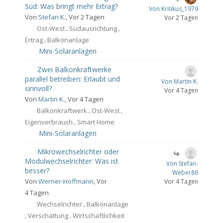
Süd: Was bringt mehr Ertrag?
Von Kritikus_1979
Von
Stefan K.
, Vor 2 Tagen
Vor 2 Tagen
Ost-West
Südausrichtung
,
,
Ertrag
Balkonanlage
,
Mini-Solaranlagen
Zwei Balkonkraftwerke
parallel betreiben: Erlaubt und
Von Martin K.
sinnvoll?
Vor 4 Tagen
Von
Martin K.
, Vor 4 Tagen
Balkonkraftwerk
Ost-West
,
,
Eigenverbrauch
Smart Home
,
Mini-Solaranlagen
Mikrowechselrichter oder
Modulwechselrichter: Was ist
Von Stefan-
besser?
Weber86
Von
Werner-Hoffmann
, Vor
Vor 4 Tagen
4 Tagen
Wechselrichter
Balkonanlage
,
Verschattung
Wirtschaftlichkeit
,
,