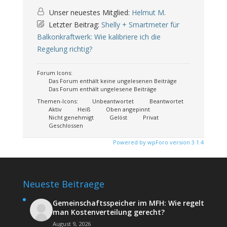
Unser neuestes Mitglied:
Helmut M.
Letzter Beitrag:
Shelly + Smartmeter für
Balkonkraftwerk: Wie kalibriere ich die
Regelung richtig?
Forum Icons:
Das Forum enthält keine ungelesenen Beiträge
Das Forum enthält ungelesene Beiträge
Themen-Icons:
Unbeantwortet
Beantwortet
Aktiv
Heiß
Oben angepinnt
Nicht genehmigt
Gelöst
Privat
Geschlossen
Powered by wpForo version 3.1.4
Neueste Beitraege
Gemeinschaftsspeicher im MFH: Wie regelt
man Kostenverteilung gerecht?
August 9, 2026