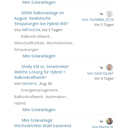
Mini-Solaranlagen
600W Balkonanlage im
August: Realistische
Von TechMike_8720
Einsparungen bei Hybrid-WR?
Vor 5 Tagen
Von
WRTech34
, Vor 5 Tagen
Balkonkraftwerk
,
Wirtschaftlichkeit
Wechselrichter
,
,
Einsparungen
Mini-Solaranlagen
Shelly EM vs. Smartmeter:
Welche Lösung für Hybrid +
Von SolarOpa67
Balkonkraftwerk?
Vor 6 Tagen
Von
Stefan K.
, Aug. 04
Energiemanagement
,
Balkonkraftwerk
Automation
,
,
Hybrid
Mini-Solaranlagen
Mini-Solaranlage:
Wechselrichter-Wahl basierend
Von Martin H.