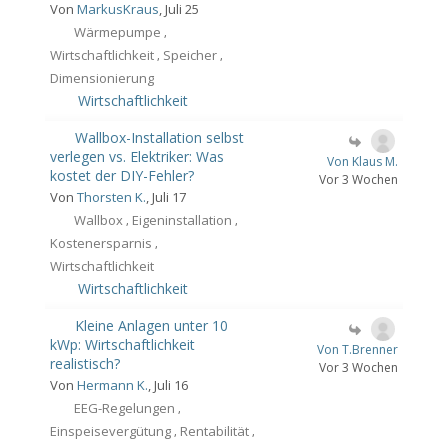
Von
MarkusKraus
, Juli 25
Wärmepumpe
,
Wirtschaftlichkeit
Speicher
,
,
Dimensionierung
Wirtschaftlichkeit
Wallbox-Installation selbst
verlegen vs. Elektriker: Was
Von Klaus M.
kostet der DIY-Fehler?
Vor 3 Wochen
Von
Thorsten K.
, Juli 17
Wallbox
Eigeninstallation
,
,
Kostenersparnis
,
Wirtschaftlichkeit
Wirtschaftlichkeit
Kleine Anlagen unter 10
kWp: Wirtschaftlichkeit
Von T.Brenner
realistisch?
Vor 3 Wochen
Von
Hermann K.
, Juli 16
EEG-Regelungen
,
Einspeisevergütung
Rentabilität
,
,