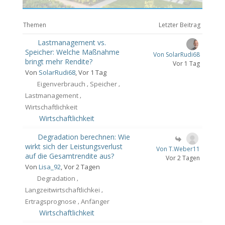
Themen
Letzter Beitrag
Lastmanagement vs.
Speicher: Welche Maßnahme
Von SolarRudi68
bringt mehr Rendite?
Vor 1 Tag
Von
SolarRudi68
, Vor 1 Tag
Eigenverbrauch
Speicher
,
,
Lastmanagement
,
Wirtschaftlichkeit
Wirtschaftlichkeit
Degradation berechnen: Wie
wirkt sich der Leistungsverlust
Von T.Weber11
auf die Gesamtrendite aus?
Vor 2 Tagen
Von
Lisa_92
, Vor 2 Tagen
Degradation
,
Langzeitwirtschaftlichkei
,
Ertragsprognose
Anfänger
,
Wirtschaftlichkeit