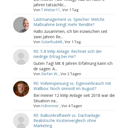
Jahren tatsächlic...
Von
T.Weber11
,
Vor 1 Tag
Lastmanagement vs. Speicher: Welche
Maßnahme bringt mehr Rendite?
Hallo zusammen, ich bin inzwischen seit
zwei Jahren Re...
Von
SolarRudi68
,
Vor 1 Tag
RE: 5-8 kWp Anlage: Rechnet sich der
niedrige Ertrag bei mir?
Guten Tag! Mit 8 Jahren Erfahrung kann ich
dir sagen: A...
Von
Stefan W.
,
Vor 2 Tagen
RE: Volleinspeisung vs. Eigenverbrauch mit
Wallbox: Noch sinnvoll im August?
Bei meiner 12 kWp-Anlage seit 2018 war die
Situation na...
Von
H.Brenner
,
Vor 4 Tagen
RE: Balkonkraftwerk vs. Dachanlage:
Realistische Kostenvergleich ohne
Marketing