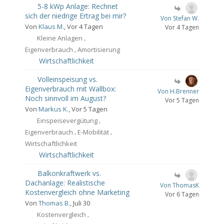
5-8 kWp Anlage: Rechnet
sich der niedrige Ertrag bei mir?
Von Stefan W.
Von
Klaus M.
, Vor 4 Tagen
Vor 4 Tagen
Kleine Anlagen
,
Eigenverbrauch
Amortisierung
,
Wirtschaftlichkeit
Volleinspeisung vs.
Eigenverbrauch mit Wallbox:
Von H.Brenner
Noch sinnvoll im August?
Vor 5 Tagen
Von
Markus K.
, Vor 5 Tagen
Einspeisevergütung
,
Eigenverbrauch
E-Mobilität
,
,
Wirtschaftlichkeit
Wirtschaftlichkeit
Balkonkraftwerk vs.
Dachanlage: Realistische
Von ThomasK
Kostenvergleich ohne Marketing
Vor 6 Tagen
Von
Thomas B.
, Juli 30
Kostenvergleich
,