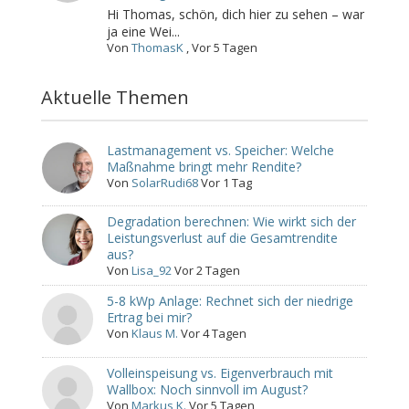
Hi Thomas, schön, dich hier zu sehen – war
ja eine Wei...
Von
ThomasK
,
Vor 5 Tagen
Aktuelle Themen
Lastmanagement vs. Speicher: Welche
Maßnahme bringt mehr Rendite?
Von
SolarRudi68
Vor 1 Tag
Degradation berechnen: Wie wirkt sich der
Leistungsverlust auf die Gesamtrendite
aus?
Von
Lisa_92
Vor 2 Tagen
5-8 kWp Anlage: Rechnet sich der niedrige
Ertrag bei mir?
Von
Klaus M.
Vor 4 Tagen
Volleinspeisung vs. Eigenverbrauch mit
Wallbox: Noch sinnvoll im August?
Von
Markus K.
Vor 5 Tagen