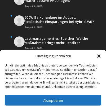
macht bessere PV-Anlagen?
August 4, 2026
600W Balkonanlage im August:
Realistische Einsparungen bei Hybrid-WR?
August 4, 2026
Lastmanagement vs. Speicher: Welche
Maßnahme bringt mehr Rendite?
August 4, 2026
Einwilligung verwalten
Um dir ein optimales Erlebnis zu bieten, verwenden wir Technologien
wie Cookies, um Geräteinformationen zu speichern und/oder darauf
zuzugreifen. Wenn du diesen Technologien zustimmst, können wir
Daten wie das Surfverhalten oder eindeutige IDs auf dieser Website
Kontakt
Impressum
verarbeiten. Wenn du deine Einwilligung nicht erteilst oder zurückziehst,
Datenschutz­erklärung
Forenregeln
können bestimmte Merkmale und Funktionen beeinträchtigt werden.
Cookie-Richtlinie (EU)
Akzeptieren
Copyright 2026 | Web24 Consulting AVO UG | Alle