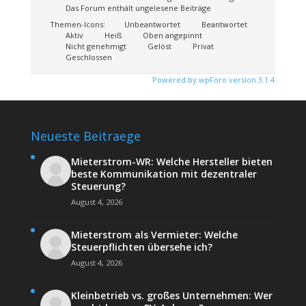
Das Forum enthält ungelesene Beiträge
Themen-Icons:
Unbeantwortet
Beantwortet
Aktiv
Heiß
Oben angepinnt
Nicht genehmigt
Gelöst
Privat
Geschlossen
Powered by wpForo version 3.1.4
Neueste Beitraege
Mieterstrom-WR: Welche Hersteller bieten
beste Kommunikation mit dezentraler
Steuerung?
August 4, 2026
Mieterstrom als Vermieter: Welche
Steuerpflichten übersehe ich?
August 4, 2026
Kleinbetrieb vs. großes Unternehmen: Wer